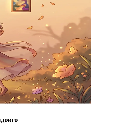
адовго