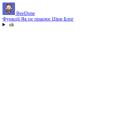
BeeDone
Функції
Як це працює
Ціни
Блог
uk