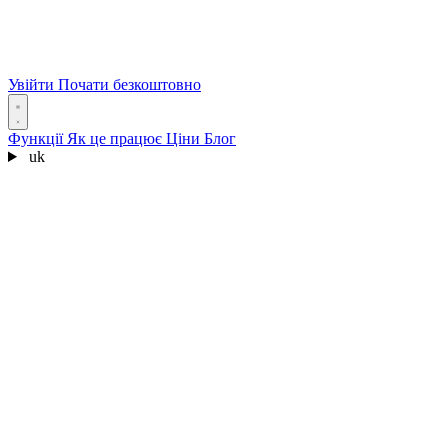
Увійти
Почати безкоштовно
Функції
Як це працює
Ціни
Блог
uk