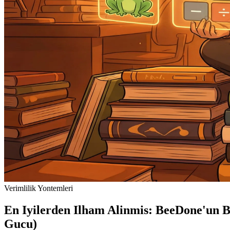
Verimlilik Yontemleri
En Iyilerden Ilham Alinmis: BeeDone'un Ba
Gucu)