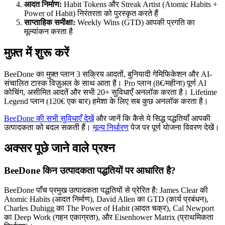
आदत निर्माण:
Habit Tokens और Streak Artist (Atomic Habits +
Power of Habit) निरंतरता को पुरस्कृत करते हैं
साप्ताहिक समीक्षा:
Weekly Wins (GTD) आपकी प्रगति का
मूल्यांकन करता है
मुफ़्त में शुरू करें
BeeDone का मुफ़्त प्लान 3 सक्रिय आदतों, बुनियादी गेमिफिकेशन और AI-
संचालित टास्क विज़ुअल के साथ आता है। Pro प्लान (8€/महीना) पूर्ण AI
कोचिंग, असीमित आदतें और सभी 20+ सुविधाएँ अनलॉक करता है। Lifetime
Legend प्लान (120€ एक बार) हमेशा के लिए सब कुछ अनलॉक करता है।
BeeDone की सभी सुविधाएँ देखें
और जानें कि कैसे ये सिद्ध पद्धतियाँ आपकी
उत्पादकता को बदल सकती हैं।
मूल्य निर्धारण
पेज पर पूर्ण योजना विवरण देखें।
अक्सर पूछे जाने वाले प्रश्न
BeeDone किन उत्पादकता पद्धतियों पर आधारित है?
BeeDone पाँच प्रमुख उत्पादकता पद्धतियों से प्रेरित है: James Clear की
Atomic Habits (आदत निर्माण), David Allen का GTD (कार्य प्रबंधन),
Charles Duhigg का The Power of Habit (आदत चक्र), Cal Newport
का Deep Work (गहन एकाग्रता), और Eisenhower Matrix (प्राथमिकता