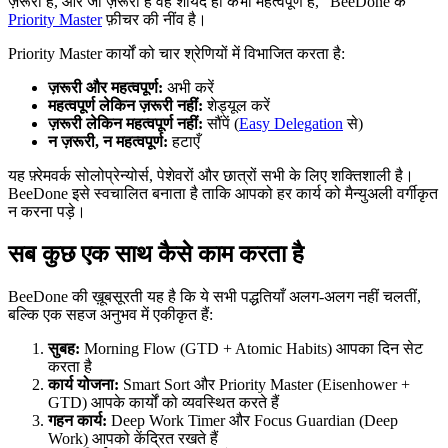
ज़रूरी है, और जो ज़रूरी है वह शायद ही कभी महत्वपूर्ण है,” BeeDone के
Priority Master
फ़ीचर की नींव है।
Priority Master कार्यों को चार श्रेणियों में विभाजित करता है:
ज़रूरी और महत्वपूर्ण:
अभी करें
महत्वपूर्ण लेकिन ज़रूरी नहीं:
शेड्यूल करें
ज़रूरी लेकिन महत्वपूर्ण नहीं:
सौंपें (
Easy Delegation
से)
न ज़रूरी, न महत्वपूर्ण:
हटाएँ
यह फ़्रेमवर्क सोलोप्रेन्योर्स, पेशेवरों और छात्रों सभी के लिए शक्तिशाली है।
BeeDone इसे स्वचालित बनाता है ताकि आपको हर कार्य को मैन्युअली वर्गीकृत
न करना पड़े।
सब कुछ एक साथ कैसे काम करता है
BeeDone की ख़ूबसूरती यह है कि ये सभी पद्धतियाँ अलग-अलग नहीं चलतीं,
बल्कि एक सहज अनुभव में एकीकृत हैं:
सुबह:
Morning Flow (GTD + Atomic Habits) आपका दिन सेट
करता है
कार्य योजना:
Smart Sort और Priority Master (Eisenhower +
GTD) आपके कार्यों को व्यवस्थित करते हैं
गहन कार्य:
Deep Work Timer और Focus Guardian (Deep
Work) आपको केंद्रित रखते हैं