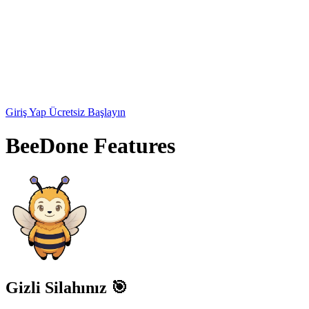
Giriş Yap
Ücretsiz Başlayın
BeeDone Features
Gizli Silahınız 🎯