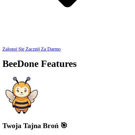
Zaloguj Się
Zacznij Za Darmo
BeeDone Features
Twoja Tajna Broń 🎯