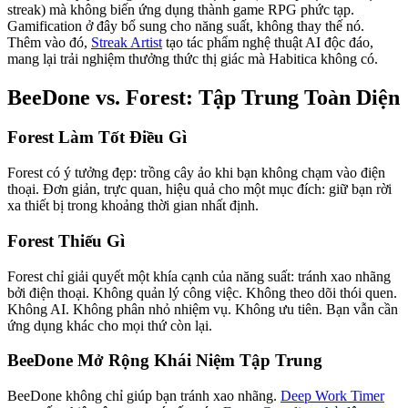
streak) mà không biến ứng dụng thành game RPG phức tạp.
Gamification ở đây bổ sung cho năng suất, không thay thế nó.
Thêm vào đó,
Streak Artist
tạo tác phẩm nghệ thuật AI độc đáo,
mang lại trải nghiệm thưởng thức thị giác mà Habitica không có.
BeeDone vs. Forest: Tập Trung Toàn Diện
Forest Làm Tốt Điều Gì
Forest có ý tưởng đẹp: trồng cây ảo khi bạn không chạm vào điện
thoại. Đơn giản, trực quan, hiệu quả cho một mục đích: giữ bạn rời
xa thiết bị trong khoảng thời gian nhất định.
Forest Thiếu Gì
Forest chỉ giải quyết một khía cạnh của năng suất: tránh xao nhãng
bởi điện thoại. Không quản lý công việc. Không theo dõi thói quen.
Không AI. Không phân nhỏ nhiệm vụ. Không ưu tiên. Bạn vẫn cần
ứng dụng khác cho mọi thứ còn lại.
BeeDone Mở Rộng Khái Niệm Tập Trung
BeeDone không chỉ giúp bạn tránh xao nhãng.
Deep Work Timer