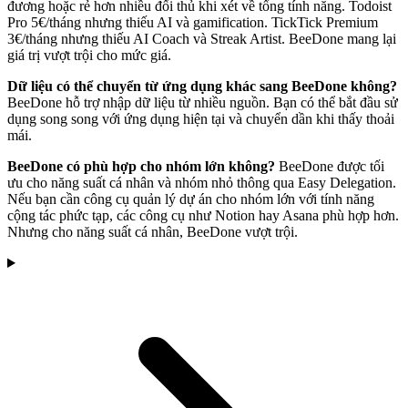
đương hoặc rẻ hơn nhiều đối thủ khi xét về tổng tính năng. Todoist
Pro 5€/tháng nhưng thiếu AI và gamification. TickTick Premium
3€/tháng nhưng thiếu AI Coach và Streak Artist. BeeDone mang lại
giá trị vượt trội cho mức giá.
Dữ liệu có thể chuyển từ ứng dụng khác sang BeeDone không?
BeeDone hỗ trợ nhập dữ liệu từ nhiều nguồn. Bạn có thể bắt đầu sử
dụng song song với ứng dụng hiện tại và chuyển dần khi thấy thoải
mái.
BeeDone có phù hợp cho nhóm lớn không?
BeeDone được tối
ưu cho năng suất cá nhân và nhóm nhỏ thông qua Easy Delegation.
Nếu bạn cần công cụ quản lý dự án cho nhóm lớn với tính năng
cộng tác phức tạp, các công cụ như Notion hay Asana phù hợp hơn.
Nhưng cho năng suất cá nhân, BeeDone vượt trội.