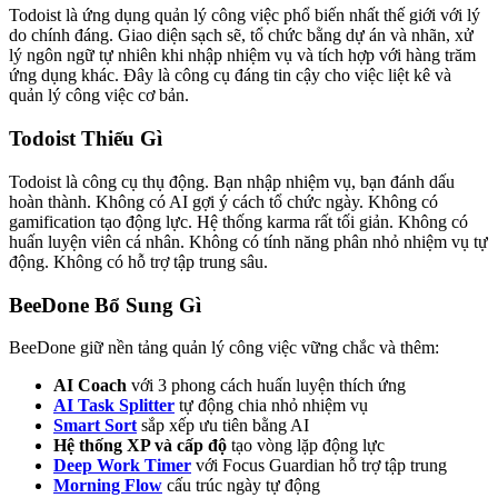
Todoist là ứng dụng quản lý công việc phổ biến nhất thế giới với lý
do chính đáng. Giao diện sạch sẽ, tổ chức bằng dự án và nhãn, xử
lý ngôn ngữ tự nhiên khi nhập nhiệm vụ và tích hợp với hàng trăm
ứng dụng khác. Đây là công cụ đáng tin cậy cho việc liệt kê và
quản lý công việc cơ bản.
Todoist Thiếu Gì
Todoist là công cụ thụ động. Bạn nhập nhiệm vụ, bạn đánh dấu
hoàn thành. Không có AI gợi ý cách tổ chức ngày. Không có
gamification tạo động lực. Hệ thống karma rất tối giản. Không có
huấn luyện viên cá nhân. Không có tính năng phân nhỏ nhiệm vụ tự
động. Không có hỗ trợ tập trung sâu.
BeeDone Bổ Sung Gì
BeeDone giữ nền tảng quản lý công việc vững chắc và thêm:
AI Coach
với 3 phong cách huấn luyện thích ứng
AI Task Splitter
tự động chia nhỏ nhiệm vụ
Smart Sort
sắp xếp ưu tiên bằng AI
Hệ thống XP và cấp độ
tạo vòng lặp động lực
Deep Work Timer
với Focus Guardian hỗ trợ tập trung
Morning Flow
cấu trúc ngày tự động