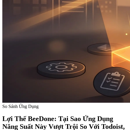
So Sánh Ứng Dụng
Lợi Thế BeeDone: Tại Sao Ứng Dụng
Năng Suất Này Vượt Trội So Với Todoist,