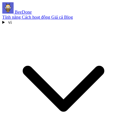
BeeDone
Tính năng
Cách hoạt động
Giá cả
Blog
vi