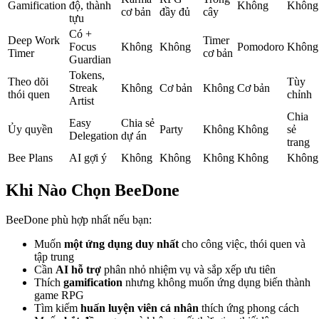
Gamification
độ, thành
Không
Không
cơ bản
đầy đủ
cây
tựu
Có +
Deep Work
Timer
Focus
Không
Không
Pomodoro
Không
Timer
cơ bản
Guardian
Tokens,
Theo dõi
Tùy
Streak
Không
Cơ bản
Không
Cơ bản
thói quen
chỉnh
Artist
Chia
Easy
Chia sẻ
Ủy quyền
Party
Không
Không
sẻ
Delegation
dự án
trang
Bee Plans
AI gợi ý
Không
Không
Không
Không
Không
Khi Nào Chọn BeeDone
BeeDone phù hợp nhất nếu bạn:
Muốn
một ứng dụng duy nhất
cho công việc, thói quen và
tập trung
Cần
AI hỗ trợ
phân nhỏ nhiệm vụ và sắp xếp ưu tiên
Thích
gamification
nhưng không muốn ứng dụng biến thành
game RPG
Tìm kiếm
huấn luyện viên cá nhân
thích ứng phong cách