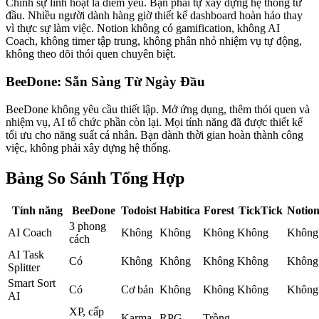
Chính sự linh hoạt là điểm yếu. Bạn phải tự xây dựng hệ thống từ
đầu. Nhiều người dành hàng giờ thiết kế dashboard hoàn hảo thay
vì thực sự làm việc. Notion không có gamification, không AI
Coach, không timer tập trung, không phân nhỏ nhiệm vụ tự động,
không theo dõi thói quen chuyên biệt.
BeeDone: Sẵn Sàng Từ Ngày Đầu
BeeDone không yêu cầu thiết lập. Mở ứng dụng, thêm thói quen và
nhiệm vụ, AI tổ chức phần còn lại. Mọi tính năng đã được thiết kế
tối ưu cho năng suất cá nhân. Bạn dành thời gian hoàn thành công
việc, không phải xây dựng hệ thống.
Bảng So Sánh Tổng Hợp
Tính năng
BeeDone
Todoist
Habitica
Forest
TickTick
Notio
3 phong
AI Coach
Không
Không
Không
Không
Không
cách
AI Task
Có
Không
Không
Không
Không
Không
Splitter
Smart Sort
Có
Cơ bản
Không
Không
Không
Không
AI
XP, cấp
Karma
RPG
Trồng