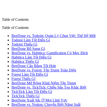
Table of Contents
Table of Contents
BeeDone vs. Todoist: Quản Lý Công Việc Thế Hệ Mới
Todoist Làm Tốt Điều Gì
Todoist Thiếu Gì
BeeDone Bổ Sung Gì
BeeDone vs. Habitica: Gamification Có Mục Đích
Habitica Làm Tốt Điều Gì
Habitica Thiếu Gì
BeeDone Cân Bằng Tốt Hơn
BeeDone vs. Forest: Tập Trung Toàn Diện
Forest Làm Tốt Điều Gì
Forest Thiếu Gì
BeeDone Mở Rộng Khái Niệm Tập Trung
BeeDone vs. TickTick: Chiều Sâu Tạo Khác Biệt
TickTick Làm Tốt Điều Gì
TickTick Thiếu Gì
BeeDone Xuất Sắc Ở Mọi Lĩnh Vực
BeeDone vs. Notion: Chuyên Biệt Năng Suất