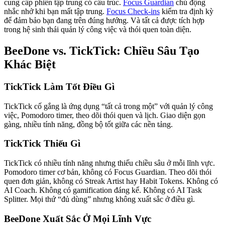
cung cấp phiên tập trung có cấu trúc.
Focus Guardian
chủ động
nhắc nhở khi bạn mất tập trung.
Focus Check-ins
kiểm tra định kỳ
để đảm bảo bạn đang trên đúng hướng. Và tất cả được tích hợp
trong hệ sinh thái quản lý công việc và thói quen toàn diện.
BeeDone vs. TickTick: Chiều Sâu Tạo
Khác Biệt
TickTick Làm Tốt Điều Gì
TickTick cố gắng là ứng dụng “tất cả trong một” với quản lý công
việc, Pomodoro timer, theo dõi thói quen và lịch. Giao diện gọn
gàng, nhiều tính năng, đồng bộ tốt giữa các nền tảng.
TickTick Thiếu Gì
TickTick có nhiều tính năng nhưng thiếu chiều sâu ở mỗi lĩnh vực.
Pomodoro timer cơ bản, không có Focus Guardian. Theo dõi thói
quen đơn giản, không có Streak Artist hay Habit Tokens. Không có
AI Coach. Không có gamification đáng kể. Không có AI Task
Splitter. Mọi thứ “đủ dùng” nhưng không xuất sắc ở điều gì.
BeeDone Xuất Sắc Ở Mọi Lĩnh Vực