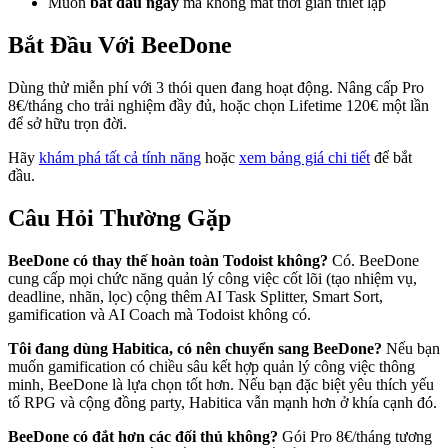
Muốn
bắt đầu ngay
mà không mất thời gian thiết lập
Bắt Đầu Với BeeDone
Dùng thử miễn phí với 3 thói quen đang hoạt động. Nâng cấp Pro
8€/tháng cho trải nghiệm đầy đủ, hoặc chọn Lifetime 120€ một lần
để sở hữu trọn đời.
Hãy
khám phá tất cả tính năng
hoặc
xem bảng giá chi tiết
để bắt
đầu.
Câu Hỏi Thường Gặp
BeeDone có thay thế hoàn toàn Todoist không?
Có. BeeDone
cung cấp mọi chức năng quản lý công việc cốt lõi (tạo nhiệm vụ,
deadline, nhãn, lọc) cộng thêm AI Task Splitter, Smart Sort,
gamification và AI Coach mà Todoist không có.
Tôi đang dùng Habitica, có nên chuyển sang BeeDone?
Nếu bạn
muốn gamification có chiều sâu kết hợp quản lý công việc thông
minh, BeeDone là lựa chọn tốt hơn. Nếu bạn đặc biệt yêu thích yếu
tố RPG và cộng đồng party, Habitica vẫn mạnh hơn ở khía cạnh đó.
BeeDone có đắt hơn các đối thủ không?
Gói Pro 8€/tháng tương