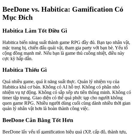
BeeDone vs. Habitica: Gamification Có
Mục Đích
Habitica Làm Tốt Điều Gì
Habitica biến năng suất thành game RPG đầy đủ. Bạn tạo nhân vật,
mặc trang bị, chiến đấu quái vật, tham gia party với bạn bè. Yếu tố
cộng đồng mạnh mẽ. Nếu bạn là game thủ cuồng nhiệt, điều này
cực kỳ hấp dẫn.
Habitica Thiếu Gì
Quá nhiều game, quá ít năng suất thực. Quản lý nhiệm vụ của
Habitica khá cơ bản. Không có AI hỗ trợ. Không có phân nhỏ
nhiệm vụ tự động. Không có sắp xếp ưu tiên thông minh. Không có
timer tập trung. Giao diện có thể quá phức tạp cho người không
quen game RPG. Nhiều người dùng cuối cùng dành nhiều thời gian
quản lý nhân vật hơn là hoàn thành công việc.
BeeDone Cân Bằng Tốt Hơn
BeeDone lấy yếu tố gamification hiệu quả (XP, cấp độ, thành tựu,