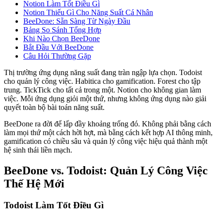
Notion Làm Tốt Điều Gì
Notion Thiếu Gì Cho Năng Suất Cá Nhân
BeeDone: Sẵn Sàng Từ Ngày Đầu
Bảng So Sánh Tổng Hợp
Khi Nào Chọn BeeDone
Bắt Đầu Với BeeDone
Câu Hỏi Thường Gặp
Thị trường ứng dụng năng suất đang tràn ngập lựa chọn. Todoist
cho quản lý công việc. Habitica cho gamification. Forest cho tập
trung. TickTick cho tất cả trong một. Notion cho không gian làm
việc. Mỗi ứng dụng giỏi một thứ, nhưng không ứng dụng nào giải
quyết toàn bộ bài toán năng suất.
BeeDone ra đời để lấp đầy khoảng trống đó. Không phải bằng cách
làm mọi thứ một cách hời hợt, mà bằng cách kết hợp AI thông minh,
gamification có chiều sâu và quản lý công việc hiệu quả thành một
hệ sinh thái liền mạch.
BeeDone vs. Todoist: Quản Lý Công Việc
Thế Hệ Mới
Todoist Làm Tốt Điều Gì