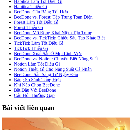
Habitica Làm Tốt Điều Gì
Habitica Thiếu Gì
BeeDone Cân Bằng Tốt Hơn
BeeDone vs. Forest: Tập Trung Toàn Diện
Forest Làm Tốt Điều Gì
Forest Thiếu Gì
BeeDone Mở Rộng Khái Niệm Tập Trung
BeeDone vs. TickTick: Chiều Sâu Tạo Khác Biệt
TickTick Làm Tốt Điều Gì
TickTick Thiếu Gì
BeeDone Xuất Sắc Ở Mọi Lĩnh Vực
BeeDone vs. Notion: Chuyên Biệt Năng Suất
Notion Làm Tốt Điều Gì
Notion Thiếu Gì Cho Năng Suất Cá Nhân
BeeDone: Sẵn Sàng Từ Ngày Đầu
Bảng So Sánh Tổng Hợp
Khi Nào Chọn BeeDone
Bắt Đầu Với BeeDone
Câu Hỏi Thường Gặp
Bài viết liên quan