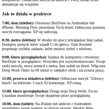
aktualizuje się wszędzie.
Jak to działa w praktyce
7:00, dom (telefon):
Otwierasz BeeDone na Androidzie lub
iPhonie. Morning Flow prezentuje Twój dzień. Odhaczasz poranny
nawyk rozciągania. XP się naliczają.
8:30, metro (telefon):
W drodze do pracy przeglądasz listę zadań.
Dodajesz pomysł, który wpadł Ci do głowy. Task Roulette
proponuje szybkie zadanie, które możesz zrobić z telefonu.
9:00, biuro (przeglądarka):
Siadasz do komputera i otwierasz
BeeDone w przeglądarce. Wszystko jest zsynchronizowane: Twoje
ranki nawyki, nowy pomysł z metra, lista zadań na dzień. Włączasz
Deep Work Timer na 60 minut w zakładce obok i zaczynasz pracę.
12:00, przerwa obiadowa (telefon):
Odhaczasz nawyk “Zdrowy
lunch” na telefonie. Coach AI komentuje. XP rosną.
15:00, biuro (przeglądarka):
Druga sesja Deep Work. Focus
Guardian monitoruje Twoje skupienie przez przeglądarkę.
18:00, dom (tablet):
Na iPadzie lub tablecie z Androidem
przeglądasz swoje postępy na dużym ekranie. Weekly Wins