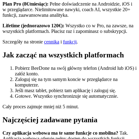
Plan Pro (8€/miesiąc):
Pełne doświadczenie na Androidzie, iOS i
w przeglądarce. Nielimitowane nawyki, coach AI, wszystkie 20+
funkcji, zaawansowana analityka.
Lifetime (jednorazowo 120€):
Wszystko co w Pro, na zawsze, na
wszystkich platformach. Płacisz raz i zapominasz o subskrypcji.
Szczegóły na stronie
cennika
i
funkcji
.
Jak zacząć na wszystkich platformach
Pobierz BeeDone na swój główny telefon (Android lub iOS) i
załóż konto.
Zaloguj się na tym samym koncie w przeglądarce na
komputerze.
Jeśli masz tablet, pobierz tam aplikację i zaloguj się.
Gotowe. Wszystko synchronizuje się automatycznie.
Cały proces zajmuje mniej niż 5 minut.
Najczęściej zadawane pytania
Czy aplikacja webowa ma te same funkcje co mobilna?
Tak.
Aplikacja webowa oferuje pełny dostęp do wszystkich funkcji