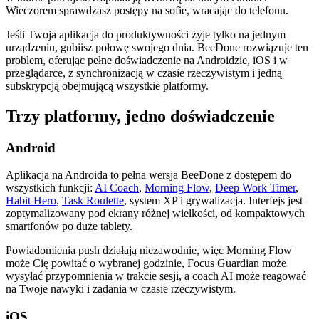
Wieczorem sprawdzasz postępy na sofie, wracając do telefonu.
Jeśli Twoja aplikacja do produktywności żyje tylko na jednym
urządzeniu, gubiisz połowę swojego dnia. BeeDone rozwiązuje ten
problem, oferując pełne doświadczenie na Androidzie, iOS i w
przeglądarce, z synchronizacją w czasie rzeczywistym i jedną
subskrypcją obejmującą wszystkie platformy.
Trzy platformy, jedno doświadczenie
Android
Aplikacja na Androida to pełna wersja BeeDone z dostępem do
wszystkich funkcji:
AI Coach
,
Morning Flow
,
Deep Work Timer
,
Habit Hero
,
Task Roulette
, system XP i grywalizacja. Interfejs jest
zoptymalizowany pod ekrany różnej wielkości, od kompaktowych
smartfonów po duże tablety.
Powiadomienia push działają niezawodnie, więc Morning Flow
może Cię powitać o wybranej godzinie, Focus Guardian może
wysyłać przypomnienia w trakcie sesji, a coach AI może reagować
na Twoje nawyki i zadania w czasie rzeczywistym.
iOS