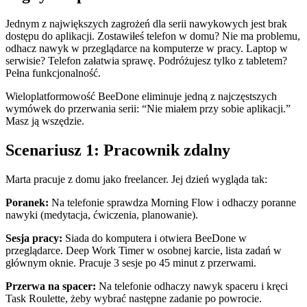
Jednym z największych zagrożeń dla serii nawykowych jest brak
dostępu do aplikacji. Zostawiłeś telefon w domu? Nie ma problemu,
odhacz nawyk w przeglądarce na komputerze w pracy. Laptop w
serwisie? Telefon załatwia sprawę. Podróżujesz tylko z tabletem?
Pełna funkcjonalność.
Wieloplatformowość BeeDone eliminuje jedną z najczęstszych
wymówek do przerwania serii: “Nie miałem przy sobie aplikacji.”
Masz ją wszędzie.
Scenariusz 1: Pracownik zdalny
Marta pracuje z domu jako freelancer. Jej dzień wygląda tak:
Poranek:
Na telefonie sprawdza Morning Flow i odhaczy poranne
nawyki (medytacja, ćwiczenia, planowanie).
Sesja pracy:
Siada do komputera i otwiera BeeDone w
przeglądarce. Deep Work Timer w osobnej karcie, lista zadań w
głównym oknie. Pracuje 3 sesje po 45 minut z przerwami.
Przerwa na spacer:
Na telefonie odhaczy nawyk spaceru i kręci
Task Roulette, żeby wybrać następne zadanie po powrocie.