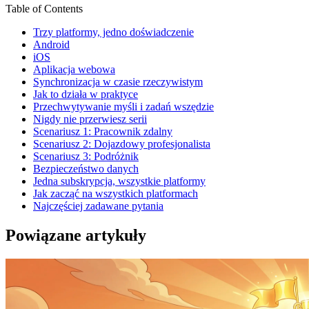
Table of Contents
Trzy platformy, jedno doświadczenie
Android
iOS
Aplikacja webowa
Synchronizacja w czasie rzeczywistym
Jak to działa w praktyce
Przechwytywanie myśli i zadań wszędzie
Nigdy nie przerwiesz serii
Scenariusz 1: Pracownik zdalny
Scenariusz 2: Dojazdowy profesjonalista
Scenariusz 3: Podróżnik
Bezpieczeństwo danych
Jedna subskrypcja, wszystkie platformy
Jak zacząć na wszystkich platformach
Najczęściej zadawane pytania
Powiązane artykuły