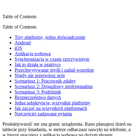
Table of Contents
Table of Contents
Trzy platformy, jedno doświadczenie
Android
iOS
Aplikacja webowa
Synchronizacja w czasie rzeczywistym
Jak to działa w praktyce
Przechwytywanie myśli i zadań wszędzie
Nigdy nie przerwiesz serii
Scenariusz 1: Pracownik zdalny
Scenariusz 2: Dojazdowy profesjonalista
Scenariusz 3: Podróżnik
Bezpieczeństwo danych
Jedna subskrypcja, wszystkie platformy
Jak zacząć na wszystkich platformach
Najczęściej zadawane pytania
Produktywność nie zna granic urządzenia. Rano planujesz dzień na
tablecie przy śniadaniu, w metrze odhaczasz nawyki na telefonie, a
w biurze pracujesz z aplikacją webową na dużym ekranie.