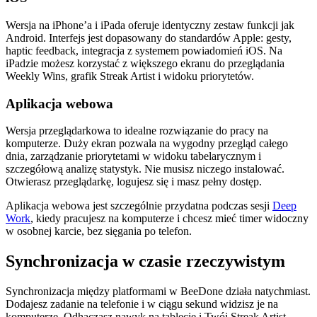
Wersja na iPhone’a i iPada oferuje identyczny zestaw funkcji jak
Android. Interfejs jest dopasowany do standardów Apple: gesty,
haptic feedback, integracja z systemem powiadomień iOS. Na
iPadzie możesz korzystać z większego ekranu do przeglądania
Weekly Wins, grafik Streak Artist i widoku priorytetów.
Aplikacja webowa
Wersja przeglądarkowa to idealne rozwiązanie do pracy na
komputerze. Duży ekran pozwala na wygodny przegląd całego
dnia, zarządzanie priorytetami w widoku tabelarycznym i
szczegółową analizę statystyk. Nie musisz niczego instalować.
Otwierasz przeglądarkę, logujesz się i masz pełny dostęp.
Aplikacja webowa jest szczególnie przydatna podczas sesji
Deep
Work
, kiedy pracujesz na komputerze i chcesz mieć timer widoczny
w osobnej karcie, bez sięgania po telefon.
Synchronizacja w czasie rzeczywistym
Synchronizacja między platformami w BeeDone działa natychmiast.
Dodajesz zadanie na telefonie i w ciągu sekund widzisz je na
komputerze. Odhaczasz nawyk na tablecie i Twój Streak Artist