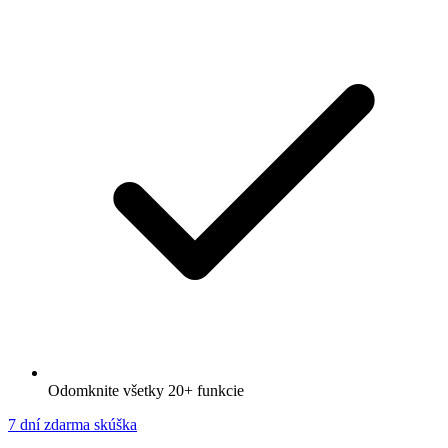
Odomknite všetky 20+ funkcie
7 dní zdarma skúška