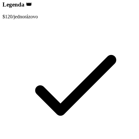
Legenda 👑
$120
/jednorázovo