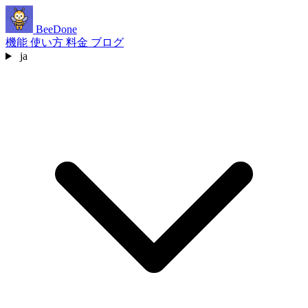
BeeDone
機能
使い方
料金
ブログ
ja