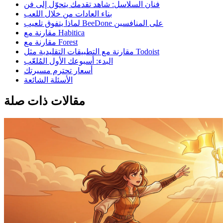
فنان السلاسل: شاهد تقدمك يتحوّل إلى فن
بناء العادات من خلال اللعب
لماذا يتفوق تلعيب BeeDone على المنافسين
مقارنة مع Habitica
مقارنة مع Forest
مقارنة مع التطبيقات التقليدية مثل Todoist
البدء: أسبوعك الأول المُلعّب
أسعار تحترم مسيرتك
الأسئلة الشائعة
مقالات ذات صلة