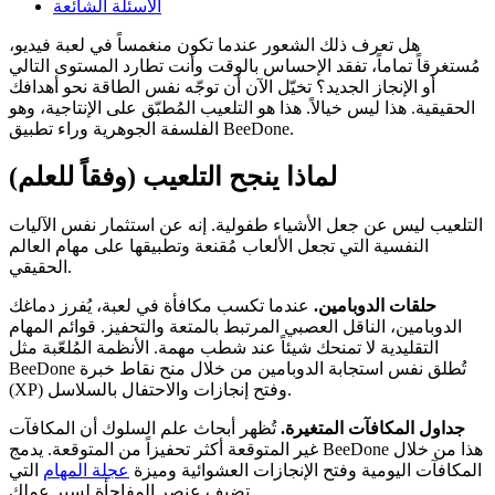
الأسئلة الشائعة
هل تعرف ذلك الشعور عندما تكون منغمساً في لعبة فيديو،
مُستغرقاً تماماً، تفقد الإحساس بالوقت وأنت تطارد المستوى التالي
أو الإنجاز الجديد؟ تخيّل الآن أن توجّه نفس الطاقة نحو أهدافك
الحقيقية. هذا ليس خيالاً. هذا هو التلعيب المُطبّق على الإنتاجية، وهو
الفلسفة الجوهرية وراء تطبيق BeeDone.
لماذا ينجح التلعيب (وفقاً للعلم)
التلعيب ليس عن جعل الأشياء طفولية. إنه عن استثمار نفس الآليات
النفسية التي تجعل الألعاب مُقنعة وتطبيقها على مهام العالم
الحقيقي.
حلقات الدوبامين.
عندما تكسب مكافأة في لعبة، يُفرز دماغك
الدوبامين، الناقل العصبي المرتبط بالمتعة والتحفيز. قوائم المهام
التقليدية لا تمنحك شيئاً عند شطب مهمة. الأنظمة المُلعّبة مثل
BeeDone تُطلق نفس استجابة الدوبامين من خلال منح نقاط خبرة
(XP) وفتح إنجازات والاحتفال بالسلاسل.
جداول المكافآت المتغيرة.
تُظهر أبحاث علم السلوك أن المكافآت
غير المتوقعة أكثر تحفيزاً من المتوقعة. يدمج BeeDone هذا من خلال
المكافآت اليومية وفتح الإنجازات العشوائية وميزة
عجلة المهام
التي
تضيف عنصر المفاجأة لسير عملك.