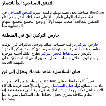
التدفق الصباحي: ابدأ بانتصار
صباحك يحدد نغمة يومك بأكمله. ميزة
التدفق الصباحي
في BeeDone
ترتّب مهامك الأولى تلقائياً بناءً على تفضيلاتك. اختر وضع ابتلع
الضفدع لمعالجة أصعب مهمة أولاً، أو وضع التجميع لتجميع المهام
المتشابهة معاً.
حارس التركيز: ابقَ في المنطقة
حارس التركيز
يراقب جلسات عملك ويرسل تذكيرات في الوقت
المناسب عندما تنحرف. مستوحاة من مبادئ كتاب “التركيز الفائق”
لكريس بايلي،
نقاط فحص التركيز
تطرح عليك أسئلة موجزة
واستراتيجية خلال جلسات العمل العميق لتبقي انتباهك مُثبّتاً على
المهمة الحالية.
فنان السلاسل: شاهد تقدمك يتحوّل إلى فن
هذه واحدة من أكثر ميزات BeeDone تميزاً. كلما حافظت على
عاداتك باتساق، يُولّد
فنان السلاسل
رموزاً وأعمالاً فنية فريدة بالذكاء
الاصطناعي تعكس رحلتك. اتساقك يتحوّل حرفياً إلى قطعة فنية. إنه
نظام مكافأة بصري يجعل الحفاظ على السلاسل يبدو إبداعياً
وشخصياً.