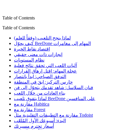
Table of Contents
Table of Contents
لماذا ينجح التلعيب (وفقاً للعلم)
كيف يحوّل BeeDone المهام إلى مغامرات
اقتصاد نقاط الخبرة
إنجازات ذات معنى حقيقي
نظام المستويات
آليات اللعب التي تحقق نتائج فعلية
عجلة المهام: اقتل إرهاق القرارات
التدفق الصباحي: ابدأ بانتصار
حارس التركيز: ابقَ في المنطقة
فنان السلاسل: شاهد تقدمك يتحوّل إلى فن
بناء العادات من خلال اللعب
لماذا يتفوق تلعيب BeeDone على المنافسين
مقارنة مع Habitica
مقارنة مع Forest
مقارنة مع التطبيقات التقليدية مثل Todoist
البدء: أسبوعك الأول المُلعّب
أسعار تحترم مسيرتك