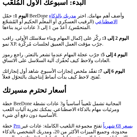
البدء: أسبوعك الأول المُلعّب
حمّل BeeDone وأضف أهم مهامك. اختر
مدربك بالذكاء
اليوم 1:
الاصطناعي
(الرقيب العسكري أو المعلّم الحكيم أو المُشجّع
المتحمّس). أعدّ من 1 إلى 3 عادات تريد بناءها.
اليوم 2 إلى 3:
ركّز على إكمال المهام وبناء سلاسلك الأولى. راقب
نمو XP. جرّب مؤقت العمل العميق لجلسات مُركّزة.
اليوم 4 إلى 5:
جرّب عجلة المهام عندما تشعر بالتعثر. راجع رموز
العادات ولاحظ كيف تُحفّزك آلية السلاسل على الاتساق.
اليوم 6 إلى 7:
تفقّد ملخص إنجازات الأسبوع. شاهد أول إنجازاتك
تُفتح. لاحظ كيف بدأت أنماط إنتاجيتك بالتحوّل فعلاً.
أسعار تحترم مسيرتك
خطة BeeDone المجانية تشمل تلعيباً أساسياً و3 عادات نشطة
ومرئيات مهام بالذكاء الاصطناعي. يمكنك تجربة آليات اللعب
الأساسية دون دفع أي شيء.
Pro بسعر 8€ شهرياً
تفتح مجموعة التلعيب الكاملة: عادات غير
خطة
محدودة، وجميع الميزات الأكثر من 20، ومدربك الشخصي بالذكاء