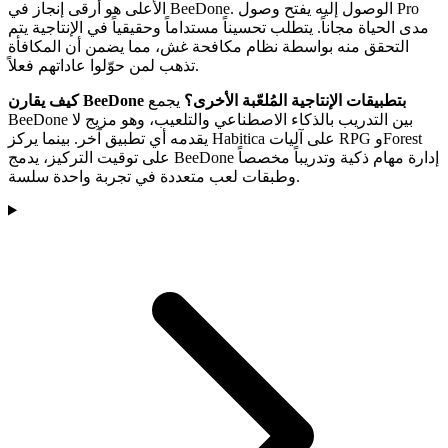
الأعلى هو أرقى إنجاز في BeeDone. الوصول إليه يفتح وصول Pro
مدى الحياة مجاناً. يتطلب تحسيناً مستداماً وحقيقياً في الإنتاجية يتم
التحقق منه بواسطة نظام مكافحة غش، مما يضمن أن المكافأة
تذهب لمن حوّلوا عاداتهم فعلاً.
كيف يقارن BeeDone بتطبيقات الإنتاجية المُلعّبة الأخرى؟
يجمع
BeeDone بين التدريب بالذكاء الاصطناعي والتلعيب، وهو مزيج لا
يقدمه أي تطبيق آخر. بينما يركز Habitica على آليات RPG وForest
على توقيت التركيز، يدمج BeeDone إدارة مهام ذكية وتدريباً مخصصاً
وطبقات لعب متعددة في تجربة واحدة سلسة.