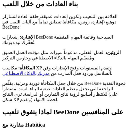
بناء العادات من خلال اللعب
العلاقة بين التلعيب وتكوين العادات عميقة. حلقة العادة لتشارلز
دوهيغ (إشارة، روتين، مكافأة) تتطابق تماماً مع آليات اللعب في
BeeDone:
الإشارة:
إشعارات BeeDone الصباحية وقائمة المهام المنظمة
تُحفّزك لبدء يومك.
الروتين:
العمل الفعلي، مدعوماً بميزات مثل مؤقت العمل العميق
ومُقسّم المهام بالذكاء الاصطناعي وحارس التركيز.
المكافأة:
مكاسب XP وتقدم المستويات وفتح الإنجازات وفن
.
السلاسل وردود فعل المدرب من
مدربك بالذكاء الاصطناعي
من خلال جعل المكافأة فورية ومرئية، يقلّص BeeDone فجوة التغذية
الراجعة التي تجعل معظم العادات صعبة البناء. لست مضطراً
للانتظار أسابيع لرؤية نتائج التمارين أو الدراسة. ترى النتائج (على
شكل XP وتقدم) لحظة الانتهاء.
لماذا يتفوق تلعيب BeeDone على المنافسين
مقارنة مع Habitica