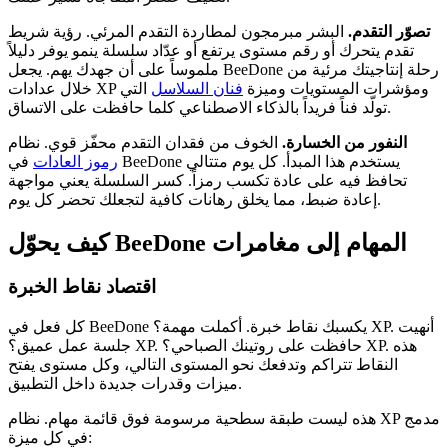
تصوّر التقدم.
البشر مبرمجون لمطاردة التقدم المرئي. رؤية شريط
تقدم يتحرك أو رقم مستوى يرتفع أو عدّاد سلسلة ينمو يوفر دليلاً
ملموساً على أن جهدك يهم. يجعل BeeDone رحلة إنتاجيتك مرئية من
خلال عدادات XP ومؤشرات المستويات وميزة
فنان السلاسل
التي
تولّد فناً فريداً بالذكاء الاصطناعي كلما حافظت على الاتساق.
النفور من الخسارة.
الخوف من فقدان التقدم محفّز قوي. نظام
رموز العادات
في BeeDone يستخدم هذا المبدأ. كل يوم متتالي
تحافظ فيه على عادة تكسب رمزاً. كسر السلسلة يعني مواجهة
إعادة ضبط، مما يخلق رهانات كافية لتجعلك تحضر كل يوم.
كيف يحوّل BeeDone المهام إلى مغامرات
اقتصاد نقاط الخبرة
كل فعل في BeeDone يكسبك نقاط خبرة. أكملت مهمة؟ XP. أنهيت
جلسة عمل عميق؟ XP. حافظت على روتينك الصباحي؟ XP. هذه
النقاط تتراكم وتدفعك نحو المستوى التالي، وكل مستوى يفتح
ميزات وقدرات جديدة داخل التطبيق.
هذه ليست طبقة سطحية مرسومة فوق قائمة مهام. نظام XP مدمج
في كل ميزة: