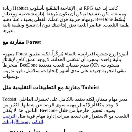
ريادة Habitica في الإنتاجية المُلعّبة بأسلوب RPG كانت إبداعية
وممتعة، لكن تعقيدها يمكن أن يكون مُرهقاً. إدارة شخصية ومعدات
ومهام حزبية فوق عملك الفعلي يضيف عبئاً ذهنياً. BeeDone يُبسّط
طبقة التلعيب. عناصر اللعبة تعزز إنتاجيتك دون أن تصبح وظيفة ثانية
تديرها.
مقارنة مع Forest
مفهوم Forest أنيق: ازرع شجرة افتراضية بالبقاء مُركّزاً. لكنه تطبيق
بآلية واحدة. بمجرد أن تتلاشى الحداثة، لا يوجد عمق كافٍ لإبقائك
منخرطاً. BeeDone يقدم طبقات تلعيب متعددة (XP، مستويات،
إنجازات، سلاسل، فن، تدريب) تبقي التجربة جديدة على مدى أشهر
وسنوات.
مقارنة مع التطبيقات التقليدية مثل Todoist
Todoist مدير مهام ممتاز، لكنه يعتمد بالكامل على تحفيزك الداخلي.
لا توجد مكافأة لإكمال مهمة سوى الرضا عن شطبها. لكثير من
الناس، هذا لا يكفي. BeeDone يضيف تحفيزاً خارجياً من خلال
التلعيب مع الاستمرار في تقديم ميزات إدارة مهام قوية مثل
الترتيب
.
الذكي
و
سيد الأولويات