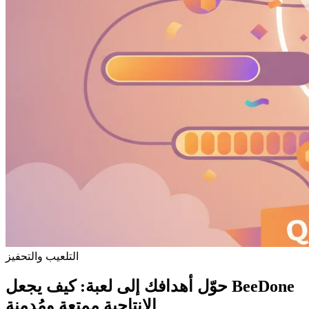
التلعيب والتحفيز
حوّل أهدافك إلى لعبة: كيف يجعل BeeDone
الإنتاجية ممتعة ومُدمنة