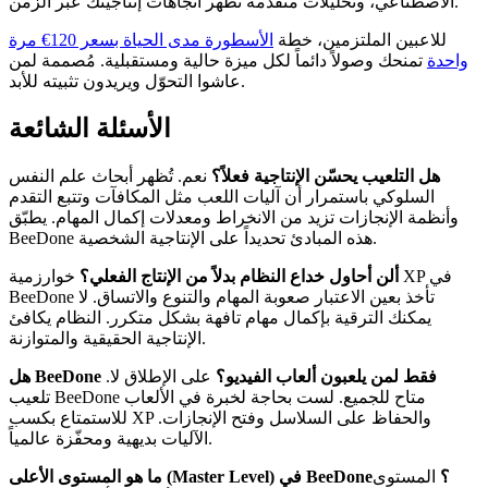
الاصطناعي، وتحليلات متقدمة تُظهر اتجاهات إنتاجيتك عبر الزمن.
للاعبين الملتزمين، خطة
الأسطورة مدى الحياة بسعر 120€ مرة
واحدة
تمنحك وصولاً دائماً لكل ميزة حالية ومستقبلية. مُصممة لمن
عاشوا التحوّل ويريدون تثبيته للأبد.
الأسئلة الشائعة
هل التلعيب يحسّن الإنتاجية فعلاً؟
نعم. تُظهر أبحاث علم النفس
السلوكي باستمرار أن آليات اللعب مثل المكافآت وتتبع التقدم
وأنظمة الإنجازات تزيد من الانخراط ومعدلات إكمال المهام. يطبّق
BeeDone هذه المبادئ تحديداً على الإنتاجية الشخصية.
ألن أحاول خداع النظام بدلاً من الإنتاج الفعلي؟
خوارزمية XP في
BeeDone تأخذ بعين الاعتبار صعوبة المهام والتنوع والاتساق. لا
يمكنك الترقية بإكمال مهام تافهة بشكل متكرر. النظام يكافئ
الإنتاجية الحقيقية والمتوازنة.
هل BeeDone فقط لمن يلعبون ألعاب الفيديو؟
على الإطلاق لا.
تلعيب BeeDone متاح للجميع. لست بحاجة لخبرة في الألعاب
للاستمتاع بكسب XP والحفاظ على السلاسل وفتح الإنجازات.
الآليات بديهية ومحفّزة عالمياً.
ما هو المستوى الأعلى (Master Level) في BeeDone؟
المستوى