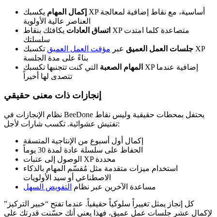
إكمال المهام
يكسبك XP أساسية، مع نقاط إضافية لمعالجة
العناصر عالية الأولوية
اتساق العادات
يكافئك بنقاط XP متصاعدة كلما امتدت
سلسلتك
جلسات العمل العميق
عبر
مؤقت العمل العميق
تكسبك XP
بناءً على مدة الجلسة
المهام الصعبة
التي كنت تتجنبها تكسبك XP إضافية عندما
تتصدى لها أخيراً
إنجازات ذات معنى حقيقي
نظام الإنجازات في BeeDone يحتفل بمحطات حقيقية وليس نقاط
تفتيش عشوائية. تكسب شارات لأجل:
إكمال أول أسبوع من الإنتاجية المتسقة
الحفاظ على سلسلة عادة لمدة 30 يوماً
الوصول إلى عتبات XP محددة
استخدام ميزات متقدمة مثل مُقسّم المهام بالذكاء
الاصطناعي أو سيد الأولويات
مساعدة الآخرين عبر نظام
التفويض السهل
كل إنجاز يمثل تغييراً سلوكياً حقيقياً. عندما تفتح “خبير التركيز”
لإكمال عشر جلسات عمل عميق، فهذا يعني أنك حسّنت قدرتك على