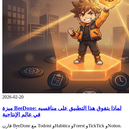
2026-02-20
ميزة BeeDone: لماذا يتفوق هذا التطبيق على منافسيه
في عالم الإنتاجية
قارن BeeDone مع Todoist وHabitica وForest وTickTick وNotion.