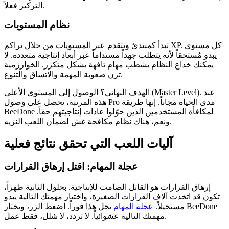
التركيز فعلاً.
نظام المستويات
تبدأ كمبتدئ وتتقدم عبر المستويات من خلال تراكم XP. كل مستوى
يبدو مُستحقاً لأنه يتطلب جهداً مستداماً عبر أبعاد إنتاجية متعددة. لا
يمكنك خداع النظام بشطب مهام تافهة بشكل متكرر. الخوارزمية
تزن صعوبة المهمة والاتساق والتنوع.
الهدف النهائي؟ الوصول إلى المستوى الأعلى (Master Level). عند
هذه المرتبة، تحصل على وصول Pro مدى الحياة مجاناً. إنها طريقة
BeeDone لمكافأة المستخدمين الذين حوّلوا عادات إنتاجيتهم حقاً.
ونعم، هناك نظام مكافحة غش لضمان اللعب النزيه.
آليات اللعب التي تحقق نتائج فعلية
عجلة المهام: اقتل إرهاق القرارات
إرهاق القرارات هو القاتل الصامت للإنتاجية. بحلول الثانية ظهراً،
تكون قد اتخذت آلاف القرارات الصغيرة، واختيار مهمتك التالية يبدو
مستحيلاً.
عجلة المهام
تحل هذا فوراً. اضغط الزر، ويختار BeeDone
مهمتك التالية عشوائياً. لا تردد، لا شلل، فقط عمل.