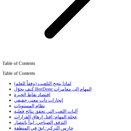
Table of Contents
Table of Contents
لماذا ينجح التلعيب (وفقاً للعلم)
كيف يحوّل BeeDone المهام إلى مغامرات
اقتصاد نقاط الخبرة
إنجازات ذات معنى حقيقي
نظام المستويات
آليات اللعب التي تحقق نتائج فعلية
عجلة المهام: اقتل إرهاق القرارات
التدفق الصباحي: ابدأ بانتصار
حارس التركيز: ابقَ في المنطقة