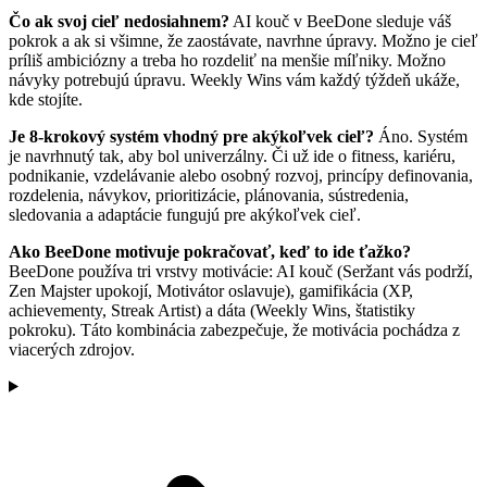
Čo ak svoj cieľ nedosiahnem?
AI kouč v BeeDone sleduje váš
pokrok a ak si všimne, že zaostávate, navrhne úpravy. Možno je cieľ
príliš ambiciózny a treba ho rozdeliť na menšie míľniky. Možno
návyky potrebujú úpravu. Weekly Wins vám každý týždeň ukáže,
kde stojíte.
Je 8-krokový systém vhodný pre akýkoľvek cieľ?
Áno. Systém
je navrhnutý tak, aby bol univerzálny. Či už ide o fitness, kariéru,
podnikanie, vzdelávanie alebo osobný rozvoj, princípy definovania,
rozdelenia, návykov, prioritizácie, plánovania, sústredenia,
sledovania a adaptácie fungujú pre akýkoľvek cieľ.
Ako BeeDone motivuje pokračovať, keď to ide ťažko?
BeeDone používa tri vrstvy motivácie: AI kouč (Seržant vás podrží,
Zen Majster upokojí, Motivátor oslavuje), gamifikácia (XP,
achievementy, Streak Artist) a dáta (Weekly Wins, štatistiky
pokroku). Táto kombinácia zabezpečuje, že motivácia pochádza z
viacerých zdrojov.