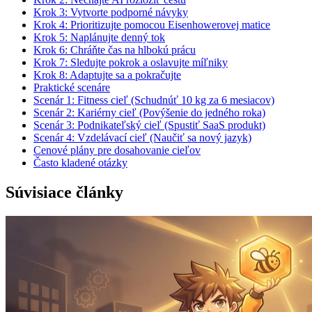
Krok 3: Vytvorte podporné návyky
Krok 4: Prioritizujte pomocou Eisenhowerovej matice
Krok 5: Naplánujte denný tok
Krok 6: Chráňte čas na hlbokú prácu
Krok 7: Sledujte pokrok a oslavujte míľniky
Krok 8: Adaptujte sa a pokračujte
Praktické scenáre
Scenár 1: Fitness cieľ (Schudnúť 10 kg za 6 mesiacov)
Scenár 2: Kariérny cieľ (Povýšenie do jedného roka)
Scenár 3: Podnikateľský cieľ (Spustiť SaaS produkt)
Scenár 4: Vzdelávací cieľ (Naučiť sa nový jazyk)
Cenové plány pre dosahovanie cieľov
Často kladené otázky
Súvisiace články