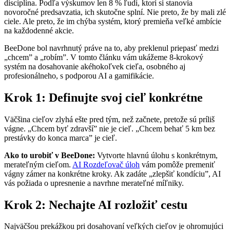
disciplína. Podľa výskumov len 8 % ľudí, ktorí si stanovia
novoročné predsavzatia, ich skutočne splní. Nie preto, že by mali zlé
ciele. Ale preto, že im chýba systém, ktorý premieňa veľké ambície
na každodenné akcie.
BeeDone bol navrhnutý práve na to, aby preklenul priepasť medzi
„chcem” a „robím”. V tomto článku vám ukážeme 8-krokový
systém na dosahovanie akéhokoľvek cieľa, osobného aj
profesionálneho, s podporou AI a gamifikácie.
Krok 1: Definujte svoj cieľ konkrétne
Väčšina cieľov zlyhá ešte pred tým, než začnete, pretože sú príliš
vágne. „Chcem byť zdravší” nie je cieľ. „Chcem behať 5 km bez
prestávky do konca marca” je cieľ.
Ako to urobiť v BeeDone:
Vytvorte hlavnú úlohu s konkrétnym,
merateľným cieľom.
AI Rozdeľovač úloh
vám pomôže premeniť
vágny zámer na konkrétne kroky. Ak zadáte „zlepšiť kondíciu”, AI
vás požiada o upresnenie a navrhne merateľné míľniky.
Krok 2: Nechajte AI rozložiť cestu
Najväčšou prekážkou pri dosahovaní veľkých cieľov je ohromujúci