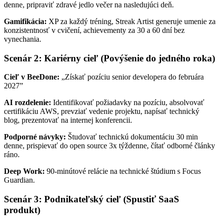
denne, pripraviť zdravé jedlo večer na nasledujúci deň.
Gamifikácia:
XP za každý tréning, Streak Artist generuje umenie za
konzistentnosť v cvičení, achievementy za 30 a 60 dní bez
vynechania.
Scenár 2: Kariérny cieľ (Povýšenie do jedného roka)
Cieľ v BeeDone:
„Získať pozíciu senior developera do februára
2027”
AI rozdelenie:
Identifikovať požiadavky na pozíciu, absolvovať
certifikáciu AWS, prevziať vedenie projektu, napísať technický
blog, prezentovať na internej konferencii.
Podporné návyky:
Študovať technickú dokumentáciu 30 min
denne, prispievať do open source 3x týždenne, čítať odborné články
ráno.
Deep Work:
90-minútové relácie na technické štúdium s Focus
Guardian.
Scenár 3: Podnikateľský cieľ (Spustiť SaaS
produkt)