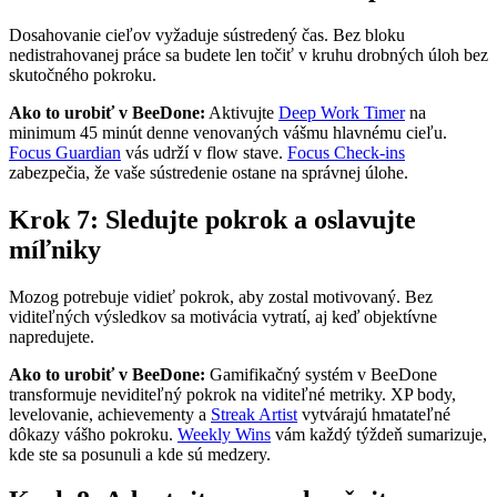
Dosahovanie cieľov vyžaduje sústredený čas. Bez bloku
nedistrahovanej práce sa budete len točiť v kruhu drobných úloh bez
skutočného pokroku.
Ako to urobiť v BeeDone:
Aktivujte
Deep Work Timer
na
minimum 45 minút denne venovaných vášmu hlavnému cieľu.
Focus Guardian
vás udrží v flow stave.
Focus Check-ins
zabezpečia, že vaše sústredenie ostane na správnej úlohe.
Krok 7: Sledujte pokrok a oslavujte
míľniky
Mozog potrebuje vidieť pokrok, aby zostal motivovaný. Bez
viditeľných výsledkov sa motivácia vytratí, aj keď objektívne
napredujete.
Ako to urobiť v BeeDone:
Gamifikačný systém v BeeDone
transformuje neviditeľný pokrok na viditeľné metriky. XP body,
levelovanie, achievementy a
Streak Artist
vytvárajú hmatateľné
dôkazy vášho pokroku.
Weekly Wins
vám každý týždeň sumarizuje,
kde ste sa posunuli a kde sú medzery.