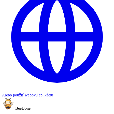
Alebo použiť webovú aplikáciu
BeeDone