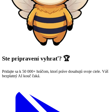
Ste pripravení vyhrať? 🏆
Pridajte sa k 50 000+ hráčom, ktorí práve dosahujú svoje ciele. Váš
bezplatný AI kouč čaká.