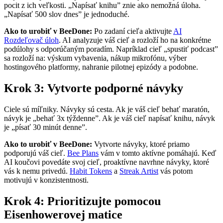
pocit z ich veľkosti. „Napísať knihu” znie ako nemožná úloha.
„Napísať 500 slov dnes” je jednoduché.
Ako to urobiť v BeeDone:
Po zadaní cieľa aktivujte
AI
Rozdeľovač úloh
. AI analyzuje váš cieľ a rozloží ho na konkrétne
podúlohy s odporúčaným poradím. Napríklad cieľ „spustiť podcast”
sa rozloží na: výskum vybavenia, nákup mikrofónu, výber
hostingového platformy, nahranie pilotnej epizódy a podobne.
Krok 3: Vytvorte podporné návyky
Ciele sú míľniky. Návyky sú cesta. Ak je váš cieľ behať maratón,
návyk je „behať 3x týždenne”. Ak je váš cieľ napísať knihu, návyk
je „písať 30 minút denne”.
Ako to urobiť v BeeDone:
Vytvorte návyky, ktoré priamo
podporujú váš cieľ.
Bee Plans
vám v tomto aktívne pomáhajú. Keď
AI koučovi povedáte svoj cieľ, proaktívne navrhne návyky, ktoré
vás k nemu privedú.
Habit Tokens
a
Streak Artist
vás potom
motivujú v konzistentnosti.
Krok 4: Prioritizujte pomocou
Eisenhowerovej matice