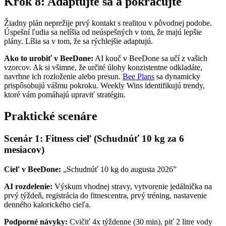
Krok 8: Adaptujte sa a pokračujte
Žiadny plán neprežije prvý kontakt s realitou v pôvodnej podobe.
Úspešní ľudia sa nelíšia od neúspešných v tom, že majú lepšie
plány. Líšia sa v tom, že sa rýchlejšie adaptujú.
Ako to urobiť v BeeDone:
AI kouč v BeeDone sa učí z vašich
vzorcov. Ak si všimne, že určité úlohy konzistentne odkladáte,
navrhne ich rozloženie alebo presun.
Bee Plans
sa dynamicky
prispôsobujú vášmu pokroku. Weekly Wins identifikujú trendy,
ktoré vám pomáhajú upraviť stratégiu.
Praktické scenáre
Scenár 1: Fitness cieľ (Schudnúť 10 kg za 6
mesiacov)
Cieľ v BeeDone:
„Schudnúť 10 kg do augusta 2026”
AI rozdelenie:
Výskum vhodnej stravy, vytvorenie jedálnička na
prvý týždeň, registrácia do fitnescentra, prvý tréning, nastavenie
denného kalorického cieľa.
Podporné návyky:
Cvičiť 4x týždenne (30 min), piť 2 litre vody