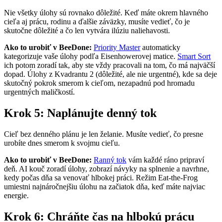
Nie všetky úlohy sú rovnako dôležité. Keď máte okrem hlavného
cieľa aj prácu, rodinu a ďalšie záväzky, musíte vedieť, čo je
skutočne dôležité a čo len vytvára ilúziu naliehavosti.
Ako to urobiť v BeeDone:
Priority Master
automaticky
kategorizuje vaše úlohy podľa Eisenhowerovej matice.
Smart Sort
ich potom zoradí tak, aby ste vždy pracovali na tom, čo má najväčší
dopad. Úlohy z Kvadrantu 2 (dôležité, ale nie urgentné), kde sa deje
skutočný pokrok smerom k cieľom, nezapadnú pod hromadu
urgentných maličkostí.
Krok 5: Naplánujte denný tok
Cieľ bez denného plánu je len želanie. Musíte vedieť, čo presne
urobíte dnes smerom k svojmu cieľu.
Ako to urobiť v BeeDone:
Ranný tok
vám každé ráno pripraví
deň. AI kouč zoradí úlohy, zobrazí návyky na splnenie a navrhne,
kedy počas dňa sa venovať hlbokej práci. Režim Eat-the-Frog
umiestni najnáročnejšiu úlohu na začiatok dňa, keď máte najviac
energie.
Krok 6: Chráňte čas na hlbokú prácu