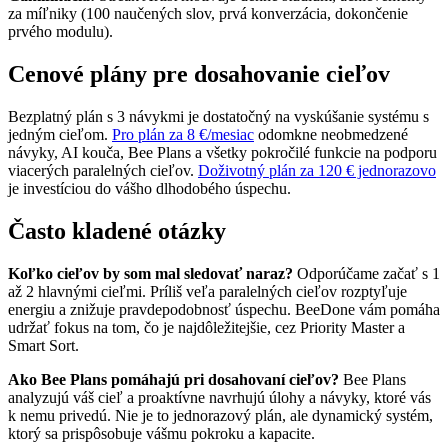
za míľniky (100 naučených slov, prvá konverzácia, dokončenie
prvého modulu).
Cenové plány pre dosahovanie cieľov
Bezplatný plán s 3 návykmi je dostatočný na vyskúšanie systému s
jedným cieľom.
Pro plán za 8 €/mesiac
odomkne neobmedzené
návyky, AI kouča, Bee Plans a všetky pokročilé funkcie na podporu
viacerých paralelných cieľov.
Doživotný plán za 120 € jednorazovo
je investíciou do vášho dlhodobého úspechu.
Často kladené otázky
Koľko cieľov by som mal sledovať naraz?
Odporúčame začať s 1
až 2 hlavnými cieľmi. Príliš veľa paralelných cieľov rozptyľuje
energiu a znižuje pravdepodobnosť úspechu. BeeDone vám pomáha
udržať fokus na tom, čo je najdôležitejšie, cez Priority Master a
Smart Sort.
Ako Bee Plans pomáhajú pri dosahovaní cieľov?
Bee Plans
analyzujú váš cieľ a proaktívne navrhujú úlohy a návyky, ktoré vás
k nemu privedú. Nie je to jednorazový plán, ale dynamický systém,
ktorý sa prispôsobuje vášmu pokroku a kapacite.