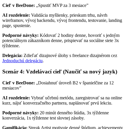
Cieľ v BeeDone:
„Spustiť MVP za 3 mesiace”
AI rozdelenie:
Validácia myšlienky, prieskum trhu, návrh
wireframov, vývoj backendu, vývoj frontendu, testovanie, landing
page, spustenie.
Podporné návyky:
Kódovať 2 hodiny denne, hovoriť s jedným
potenciálnym zákazníkom denne, prispievať na sociálne siete 3x
týždenne.
Delegácia:
Zdieľať dizajnové úlohy s freelance dizajnérom cez
Jednoduchú delegáciu
.
Scenár 4: Vzdelávací cieľ (Naučiť sa nový jazyk)
Cieľ v BeeDone:
„Dosiahnuť úroveň B2 v španielčine za 12
mesiacov”
AI rozdelenie:
Vybrať učebnú metódu, zaregistrovať sa na online
kurz, nájsť konverzačného partnera, naplánovať prvú lekciu.
Podporné návyky:
20 minút denného štúdia, 3x týždenne
konverzácia, 1x týždenne test slovnej zásoby.
Gamifikácia:
Streak Artist motivuje denné štúdium, achievementy