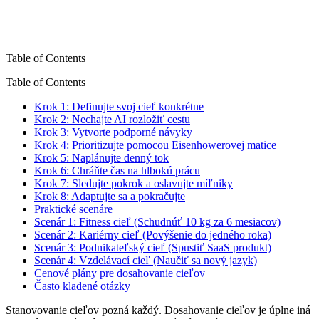
Table of Contents
Table of Contents
Krok 1: Definujte svoj cieľ konkrétne
Krok 2: Nechajte AI rozložiť cestu
Krok 3: Vytvorte podporné návyky
Krok 4: Prioritizujte pomocou Eisenhowerovej matice
Krok 5: Naplánujte denný tok
Krok 6: Chráňte čas na hlbokú prácu
Krok 7: Sledujte pokrok a oslavujte míľniky
Krok 8: Adaptujte sa a pokračujte
Praktické scenáre
Scenár 1: Fitness cieľ (Schudnúť 10 kg za 6 mesiacov)
Scenár 2: Kariérny cieľ (Povýšenie do jedného roka)
Scenár 3: Podnikateľský cieľ (Spustiť SaaS produkt)
Scenár 4: Vzdelávací cieľ (Naučiť sa nový jazyk)
Cenové plány pre dosahovanie cieľov
Často kladené otázky
Stanovovanie cieľov pozná každý. Dosahovanie cieľov je úplne iná